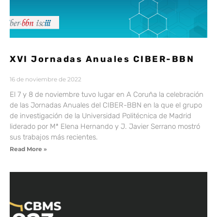
XVI Jornadas Anuales CIBER-BBN
16 de noviembre de 2022
El 7 y 8 de noviembre tuvo lugar en A Coruña la celebración
de las Jornadas Anuales del CIBER-BBN en la que el grupo
de investigación de la Universidad Politécnica de Madrid
liderado por Mª Elena Hernando y J. Javier Serrano mostró
sus trabajos más recientes.
Read More »