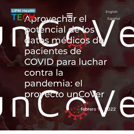
Ir
al
English
Aprovechar el
contenido
Español
potencial de los
datos médicos de
pacientes de
COVID para luchar
contra la
pandemia: el
proyecto unCoVer
febrero 18, 2022